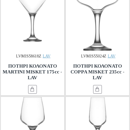
LVMIS58618Z
LAV
LVMIS55024Z
LAV
ΠΟΤΗΡΙ ΚΟΛΟΝΑΤΟ
ΠΟΤΗΡΙ ΚΟΛΟΝΑΤΟ
MARTINI MISKET 175cc -
COPPA MISKET 235cc -
LAV
LAV