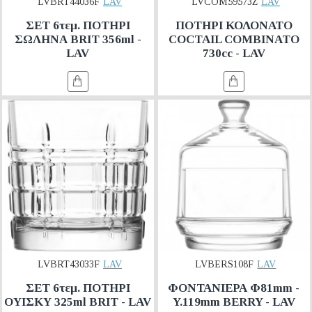
LVBRT44036F
LAV
LVCOM59573Z
LAV
ΣΕΤ 6τεμ. ΠΟΤΗΡΙ
ΠΟΤΗΡΙ ΚΟΛΟΝΑΤΟ
ΣΩΛΗΝΑ BRIT 356ml -
COCTAIL COMBINATO
LAV
730cc - LAV
LVBRT43033F
LAV
LVBERS108F
LAV
ΣΕΤ 6τεμ. ΠΟΤΗΡΙ
ΦΟΝΤΑΝΙΕΡΑ Φ81mm -
ΟΥΙΣΚΥ 325ml BRIT - LAV
Y.119mm BERRY - LAV