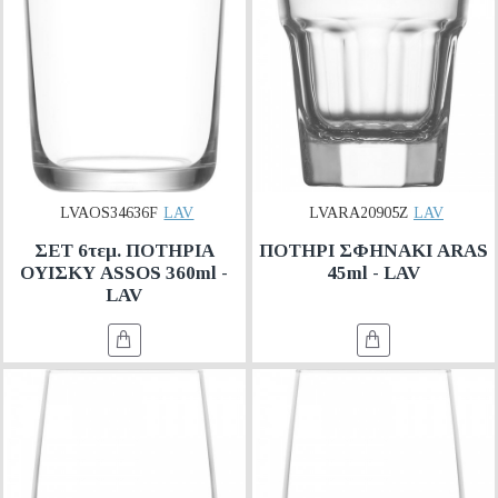
LVAOS34636F
LAV
LVARA20905Z
LAV
ΣΕΤ 6τεμ. ΠΟΤΗΡΙΑ
ΠΟΤΗΡΙ ΣΦΗΝΑΚΙ ARAS
ΟΥΙΣΚΥ ASSOS 360ml -
45ml - LAV
LAV