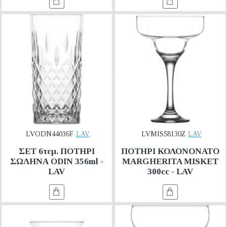
LVODN44036F
LAV
LVMIS58130Z
LAV
ΣΕΤ 6τεμ. ΠΟΤΗΡΙ
ΠΟΤΗΡΙ ΚΟΛΟΝΟΝΑΤΟ
ΣΩΛΗΝΑ ODIN 356ml -
MARGHERITA MISKET
LAV
300cc - LAV