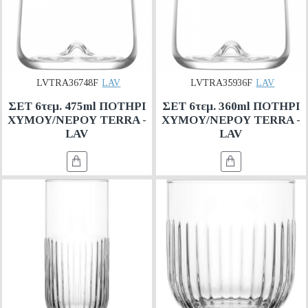
LVTRA36748F
LAV
LVTRA35936F
LAV
ΣΕΤ 6τεμ. 475ml ΠΟΤΗΡΙ
ΣΕΤ 6τεμ. 360ml ΠΟΤΗΡΙ
ΧΥΜΟΥ/ΝΕΡΟΥ TERRA -
ΧΥΜΟΥ/ΝΕΡΟΥ TERRA -
LAV
LAV