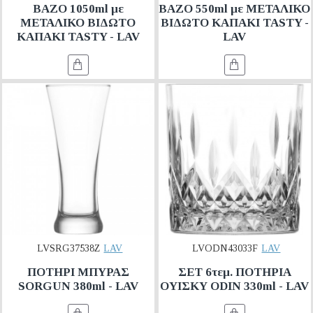
ΒΑΖΟ 1050ml με
ΒΑΖΟ 550ml με ΜΕΤΑΛΙΚΟ
ΜΕΤΑΛΙΚΟ ΒΙΔΩΤΟ
ΒΙΔΩΤΟ ΚΑΠΑΚΙ TASTY -
ΚΑΠΑΚΙ TASTY - LAV
LAV
LVSRG37538Z
LAV
LVODN43033F
LAV
ΠΟΤΗΡΙ ΜΠΥΡΑΣ
ΣΕΤ 6τεμ. ΠΟΤΗΡΙΑ
SORGUN 380ml - LAV
ΟΥΙΣΚΥ ODIN 330ml - LAV