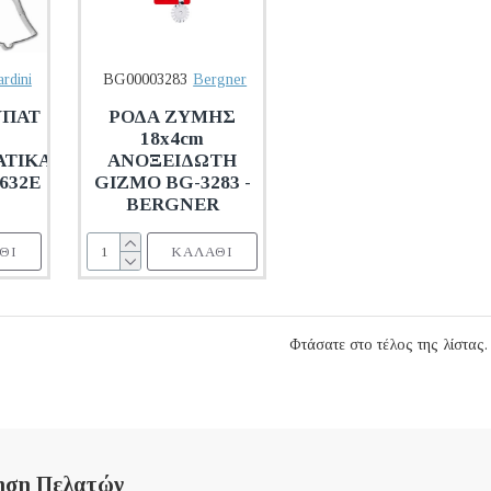
rdini
BG00003283
Bergner
ΥΠΑΤ
ΡΟΔΑ ΖΥΜΗΣ
18x4cm
ΑΤΙΚΑ
ΑΝΟΞΕΙΔΩΤΗ
632E
GIZMO BG-3283 -
BERGNER
ΘΙ
ΚΑΛΆΘΙ
Φτάσατε στο τέλος της λίστας.
ηση Πελατών