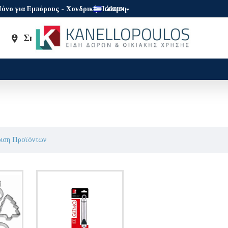
όνο για Εμπόρους - Χονδρική Πώληση
GREEK
Σημεία Πώλησης
Brands
ριση Προϊόντων