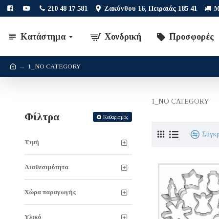
210 48 17 581
Ζακύνθου 16, Πειραιάς 185 41
Μ
Κατάστημα
Χονδρική
Προσφορές
1_NO CATEGORY
1_NO CATEGORY
Φίλτρα
Καθαρισμός
Σύγκ
Τιμή
Διαθεσιμότητα
Χώρα παραγωγής
Υλικό