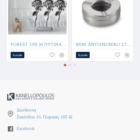
FOREST 3391 ΚΟΥΡΤΙΝΑ ΜΠΑΝΙΟΥ 180x200cm 100% POLYESTER - MAX HOME®
MINI ΑΝΤΙΑΝΕΜΙΚΟ ΣΤΑΧΤΟΔΟΧΕΙΟ Φ9,5cm ΑΝΟΞΕΙΔΩΤΟ 508159 - Max.Home®
Καλάθι
Καλάθι
Διεύθυνση
Ζακύνθου 16, Πειραιάς 185 41
Facebook