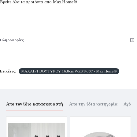
Βρείτε όλα τα προϊόντα απο Max.Home®
Πληροφορίες
Ετικέτες:
ΜΑΧΑΙΡΙ ΒΟΥΤΥΡΟΥ 16.8cm WZST-307 - Max.Home®
Απο τον ίδιο κατασκευαστή
Απο την ίδια κατηγορία
Αγόρα