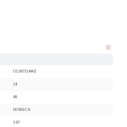
OL007114WZ
24
48
HORECA
3.87