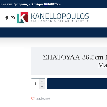
όνο για Εμπόρους - Χονδρική Πώληση
GREEK
Σημεία Πώλησης
Brands
ΣΠΑΤΟΥΛΑ 36.5cm 
Ma
Επιθυμητό