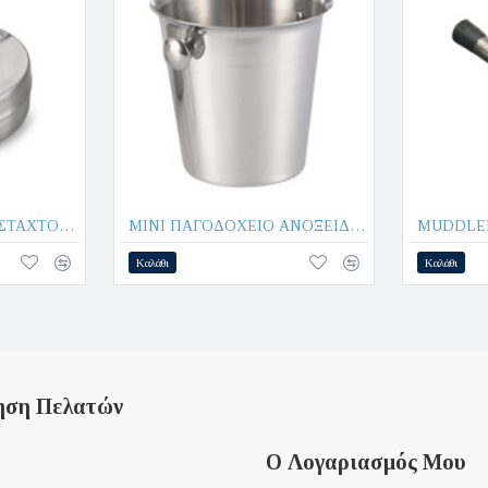
MINI ΑΝΤΙΑΝΕΜΙΚΟ ΣΤΑΧΤΟΔΟΧΕΙΟ Φ9,5cm ΑΝΟΞΕΙΔΩΤΟ 508159 - Max.Home®
MINI ΠΑΓΟΔΟΧΕΙΟ ΑΝΟΞΕΙΔΩΤΟ 502109-Φ9.5cm - Max.Home®
Καλάθι
Καλάθι
ηση Πελατών
Ο Λογαριασμός Μου