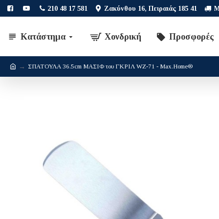
210 48 17 581
Ζακύνθου 16, Πειραιάς 185 41
Μ
Κατάστημα
Χονδρική
Προσφορές
ΣΠΑΤΟΥΛΑ 36.5cm ΜΑΣΙΦ του ΓΚΡΙΛ WZ-71 - Max.Home®