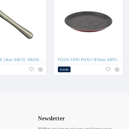
MUDDLER 24cm ΑΝΟΞ. 506201 - Max.Home®
PIZZA ΤΑΨΙ ΡΗΧΟ Φ30cm ΑΝΤΙΚΟΛΛΗΤΙΚΟ - Max.Home®
Καλάθι
Newsletter
Μάθετε πρώτοι τα νέα μας προϊόντα και τις