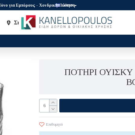
όνο για Εμπόρους - Χονδρική Πώληση
GREEK
Σημεία Πώλησης
Brands
ΠΟΤΗΡΙ ΟΥΙΣΚΥ 
B
Επιθυμητό