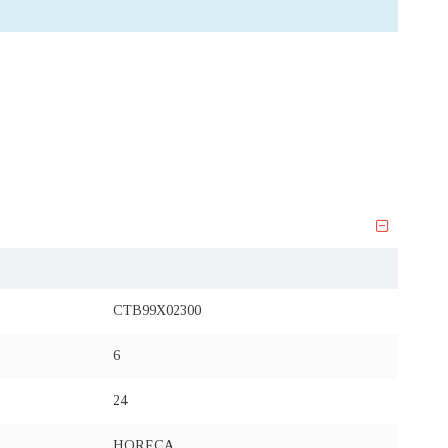
CTB99X02300
6
24
HORECA