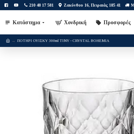
210 48 17 581
Ζακύνθου 16, Πειραιάς 185 41
Μ
Κατάστημα
Χονδρική
Προσφορές
ΠΟΤΗΡΙ ΟΥΙΣΚΥ 300ml TINY - CRYSTAL BOHEMIA