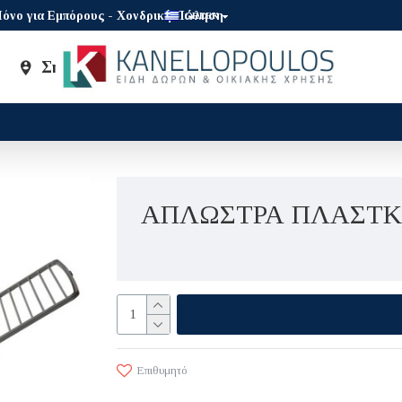
όνο για Εμπόρους - Χονδρική Πώληση
GREEK
Σημεία Πώλησης
Brands
ΑΠΛΩΣΤΡΑ ΠΛΑΣΤΚΗ
Επιθυμητό