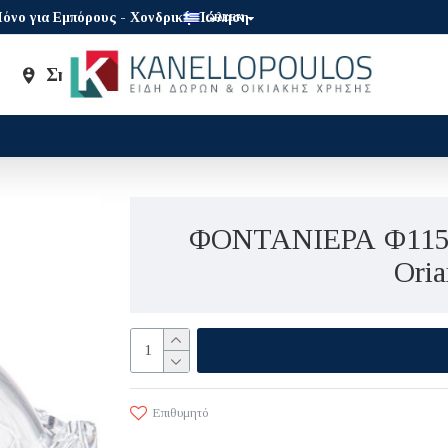
όνο για Εμπόρους - Χονδρική Πώληση
GREEK
Σημεία Πώλησης
Brands
ΦΟΝΤΑΝΙΕΡΑ Φ115m
Oria
Επιθυμητό