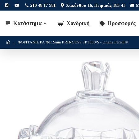
210 48 17 581
Ζακύνθου 16, Πειραιάς 185 41
Μ
Κατάστημα
Χονδρική
Προσφορές
ΦΟΝΤΑΝΙΕΡΑ Φ115mm PRINCESS SP1000/S - Oriana Ferelli®