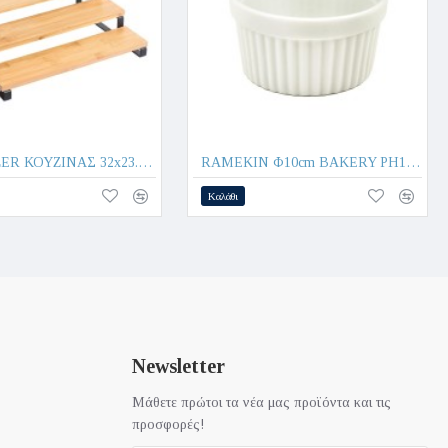
ORGANIZER ΚΟΥΖΙΝΑΣ 32x23.5x9.6cm KITCHEN TREND 801332/BLACK - Oriana Ferrelli®
RAMEKIN Φ10cm BAKERY PH10 - ORIANA FERELLI®
Καλάθι
Newsletter
Μάθετε πρώτοι τα νέα μας προϊόντα και τις
προσφορές!