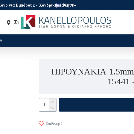
όνο για Εμπόρους - Χονδρική Πώληση
GREEK
Σημεία Πώλησης
Brands
®
ΠΙΡΟΥΝΑΚΙΑ 1.5mm
15441
Επιθυμητό