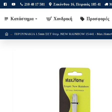
210 48 17 581
Ζακύνθου 16, Πειραιάς 185 41
Μ
Κατάστημα
Χονδρική
Προσφορές
ΠΙΡΟΥΝΑΚΙΑ 1.5mm ΣΕΤ 6τεμ. NEW RAINBOW 15441 - Max.Home