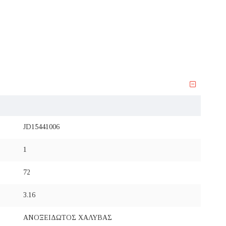
JD15441006
1
72
3.16
ΑΝΟΞΕΙΔΩΤΟΣ ΧΑΛΥΒΑΣ