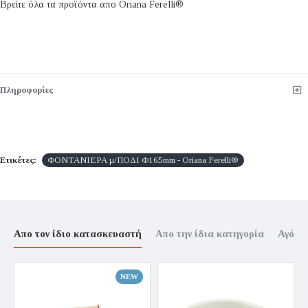
Βρείτε όλα τα προϊόντα απο Oriana Ferelli®
Πληροφορίες
Ετικέτες:
ΦΟΝΤΑΝΙΕΡΑ μ/ΠΟΔΙ Φ165mm - Oriana Ferelli®
Απο τον ίδιο κατασκευαστή
Απο την ίδια κατηγορία
Αγόρα
NEW