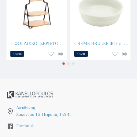
2-ΦΟΙ ΔΙΣΚΟΙ ΣΕΡΒ/ΤΟΣ 26x20x28cm KITCHEN TREND W8010-8/BLACK - Oriana Ferrelli®
CREME BRULEE Φ12cm BAKERY PH10 - ORIANA FERELLI®
Καλάθι
Καλάθι
Διεύθυνση
Ζακύνθου 16, Πειραιάς 185 41
Facebook