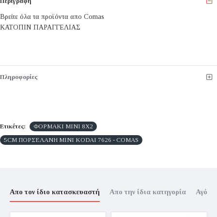
Περιγραφή
Βρείτε όλα τα προϊόντα απο Comas
ΚΑΤΟΠΙΝ ΠΑΡΑΓΓΕΛΙΑΣ
Πληροφορίες
Ετικέτες:
ΦΟΡΜΑΚΙ ΜΙΝΙ 8X2
5CM ΠΟΡΣΕΛΑΝΗ MINI KODAI 7626 - COMAS
Απο τον ίδιο κατασκευαστή
Απο την ίδια κατηγορία
Αγόρα