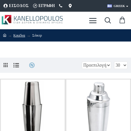
ΕΊΣΟΔΟΣ
ΕΓΡΑΦΉ
GREEK
Κουζίνα
Σέικερ