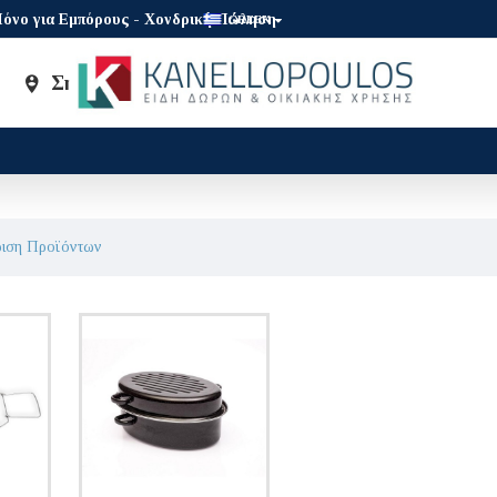
όνο για Εμπόρους - Χονδρική Πώληση
GREEK
Σημεία Πώλησης
Brands
ριση Προϊόντων