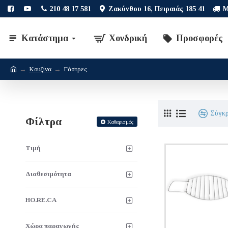
210 48 17 581
Ζακύνθου 16, Πειραιάς 185 41
Μ
Κατάστημα
Χονδρική
Προσφορές
Κουζίνα
Γάστρες
Σύγκ
Φίλτρα
Καθαρισμός
Τιμή
Διαθεσιμότητα
HO.RE.CA
Χώρα παραγωγής