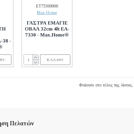
ET73300000
Max Home
ΓΑΣΤΡΑ ΕΜΑΓΙΕ
ΤΗ
ΟΒΑΛ 32cm 4lt EA-
7330 - Max.Home®
38 -
®
ΘΙ
ΚΑΛΆΘΙ
Φτάσατε στο τέλος της λίστας.
ηση Πελατών