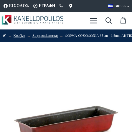
ΕΊΣΟΔΟΣ
ΕΓΡΑΦΉ
GREEK
Κουζίνα
Ζαχαροπλαστική
ΦΟΡΜΑ ΟΡΘΟΦΩΝΙΑ 35cm - 1,5mm ΑΝΤΙΚ