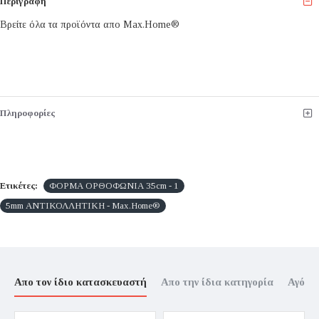
Περιγραφή
Βρείτε όλα τα προϊόντα απο Max.Home®
Πληροφορίες
Ετικέτες:
ΦΟΡΜΑ ΟΡΘΟΦΩΝΙΑ 35cm - 1
5mm ΑΝΤΙΚΟΛΛΗΤΙΚΗ - Max.Home®
Απο τον ίδιο κατασκευαστή
Απο την ίδια κατηγορία
Αγόρα