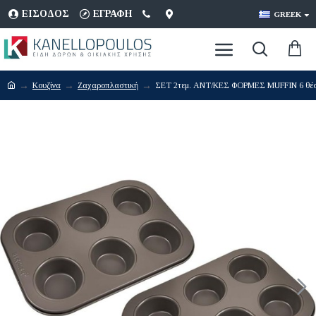
ΕΊΣΟΔΟΣ
ΕΓΡΑΦΉ
GREEK
Κουζίνα
Ζαχαροπλαστική
ΣΕΤ 2τεμ. ΑΝΤ/ΚΕΣ ΦΟΡΜΕΣ MUFFIN 6 θέ