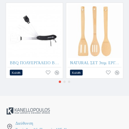
BBQ ΠΟΛΥΕΡΓΑΛΕΙΟ BG-3338 5in1 - BERGNER
NATURAL ΣΕΤ 3τεμ. ΕΡΓΑΛΕΙΑ ΚΟΥΖΙΝΑΣ ΜΠΑΜΠΟΥ SG-1449 - BERGNER
Καλάθι
Καλάθι
Διεύθυνση