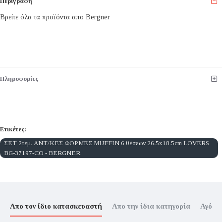
Περιγραφή
Βρείτε όλα τα προϊόντα απο Bergner
Πληροφορίες
Ετικέτες:
ΣΕΤ 2τεμ. ΑΝΤ/ΚΕΣ ΦΟΡΜΕΣ MUFFIN 6 θέσεων 26.5x18.5cm LOVERS
BG-37197-CO - BERGNER
Απο τον ίδιο κατασκευαστή
Απο την ίδια κατηγορία
Αγόρα