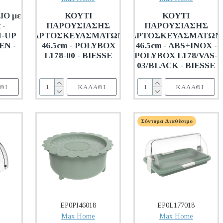
Ο με
ΚΟΥΤΙ
ΚΟΥΤΙ
 -
ΠΑΡΟΥΣΙΑΣΗΣ
ΠΑΡΟΥΣΙΑΣΗΣ
N-UP
ΑΡΤΟΣΚΕΥΑΣΜΑΤΩΝ
ΑΡΤΟΣΚΕΥΑΣΜΑΤΩΝ
EN -
46.5cm - POLYBOX
46.5cm - ABS+INOX -
L178-00 - BIESSE
POLYBOX L178/VAS-
03/BLACK - BIESSE
ΘΙ
ΚΑΛΆΘΙ
ΚΑΛΆΘΙ
Σύντομα Διαθέσιμο
EP0PI46018
EP0L177018
Max Home
Max Home