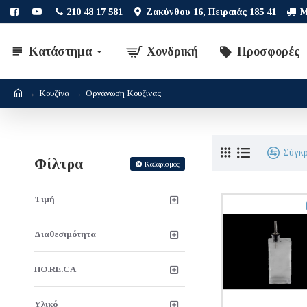
210 48 17 581
Ζακύνθου 16, Πειραιάς 185 41
Μ
Κατάστημα
Χονδρική
Προσφορές
Κουζίνα
Οργάνωση Κουζίνας
Σύγκ
Φίλτρα
Καθαρισμός
Τιμή
Διαθεσιμότητα
HO.RE.CA
Υλικό