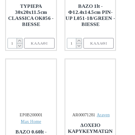
ΤΥΡΙΕΡΑ
ΒΑΖΟ 1lt -
30x20x11.5cm
Φ12.4x14.5cm PIN-
CLASSICA OK056 -
UP L051-18/GREEN -
BIESSE
BIESSE
ΚΑΛΆΘΙ
ΚΑΛΆΘΙ
EP0B200001
AR00071281
Araven
Max Home
ΔΟΧΕΙΟ
ΚΑΡΥΚΕΥΜΑΤΩΝ
ΒΑΖΟ 0.60lt -