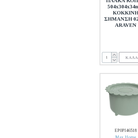
ΠΛΑΚΑ ΚΟ
504x304x34
KOKKIN
ΣΗΜΑΝΣΗ 02
ARAVEN
ΚΑΛΆ
EP0PI46518
Max Home