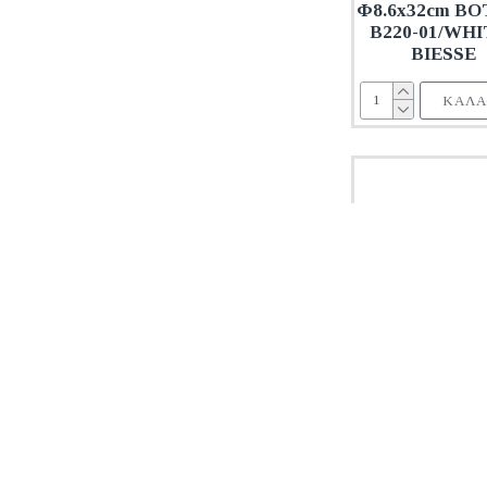
Φ8.6x32cm B
B220-01/WHI
BIESSE
ΚΑΛΆ
AR00071280
Ar
ΔΟΧΕΙΟ
ΚΑΡΥΚΕΥΜΑ
350gr Φ4m
Φ60xh162mm 71
ARAVEN