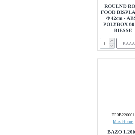
ROULND R
FOOD DISPL
Φ42cm - ABS
POLYBOX 808
BIESSE
ΚΑΛΆ
EP0B220001
Max Home
ΒΑΖΟ 1.20lt