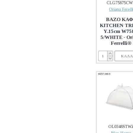
CLG75875C
Oriana Ferell
ΒΑΖΟ ΚΑ
KITCHEN TR
Υ.15cm W75
5/WHITE - Or
Ferrelli®
ΚΑΛΆ
OL0348STW