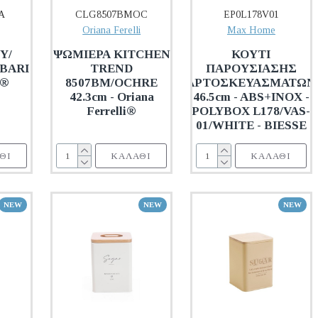
A
CLG8507BMOC
EP0L178V01
Oriana Ferelli
Max Home
Υ/
ΨΩΜΙΕΡΑ KITCHEN
ΚΟΥΤΙ
 BARI
TREND
ΠΑΡΟΥΣΙΑΣΗΣ
e®
8507BM/OCHRE
ΑΡΤΟΣΚΕΥΑΣΜΑΤΩΝ
42.3cm - Oriana
46.5cm - ABS+INOX -
Ferrelli®
POLYBOX L178/VAS-
01/WHITE - BIESSE
ΘΙ
ΚΑΛΆΘΙ
ΚΑΛΆΘΙ
NEW
NEW
NEW