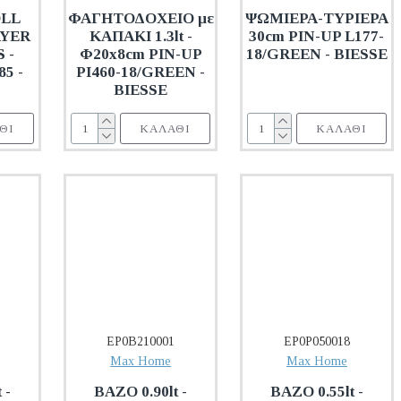
OLL
ΦΑΓΗΤΟΔΟΧΕΙΟ με
ΨΩΜΙΕΡΑ-ΤΥΡΙΕΡΑ
AYER
ΚΑΠΑΚΙ 1.3lt -
30cm PIN-UP L177-
 -
Φ20x8cm PIN-UP
18/GREEN - BIESSE
5 -
PI460-18/GREEN -
BIESSE
ΘΙ
ΚΑΛΆΘΙ
ΚΑΛΆΘΙ
EP0B210001
EP0P050018
Max Home
Max Home
 -
ΒΑΖΟ 0.90lt -
ΒΑΖΟ 0.55lt -