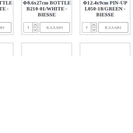
OTTLE
Φ8.6x27cm BOTTLE
Φ12.4x9cm PIN-UP
TE -
B210-01/WHITE -
L050-18/GREEN -
BIESSE
BIESSE
ΘΙ
ΚΑΛΆΘΙ
ΚΑΛΆΘΙ
aven
CLG7003GCWH
CLG7003GSWH
Oriana Ferelli
Oriana Ferelli
ΤΩΝ
ΒΑΖΟ ΚΑΦΕ
ΒΑΖΟ ΖΑΧΑΡΗΣ
m
KITCHEN TREND
KITCHEN TREND
280 -
Υ.15cm
Υ.15cm
W7003/WHITE -
W7003/WHITE -