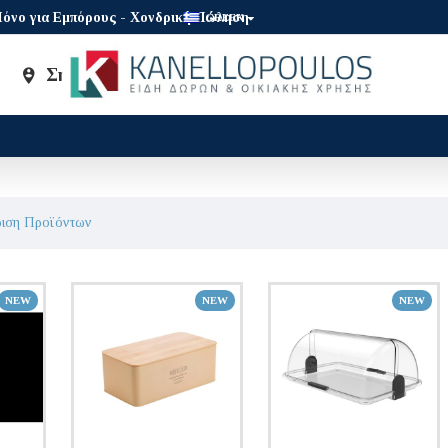
όνο για Εμπόρους - Χονδρική Πώληση
GREEK
Σημεία Πώλησης
Brands
ριση Προϊόντων
NEW
NEW
NEW