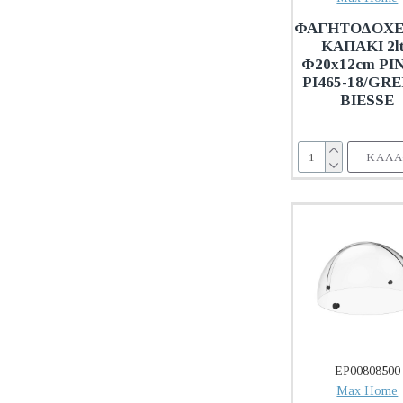
ΦΑΓΗΤΟΔΟΧΕΙ
ΚΑΠΑΚΙ 2lt
Φ20x12cm PI
PI465-18/GRE
BIESSE
ΚΑΛΆ
EP00808500
Max Home