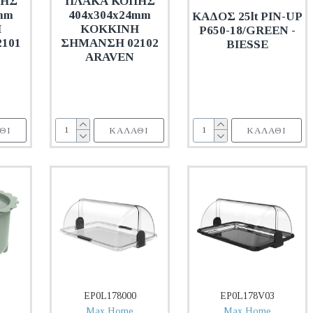
ΠΗΣ
ΠΛΑΚΑ ΚΟΠΗΣ
mm
404x304x24mm
ΚΑΔΟΣ 25lt PIN-UP
H
KOKKINH
P650-18/GREEN -
101
ΣΗΜΑΝΣΗ 02102
BIESSE
ARAVEN
ΘΙ
ΚΑΛΆΘΙ
ΚΑΛΆΘΙ
EP0L178000
EP0L178V03
Max Home
Max Home