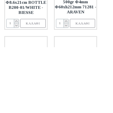
500gr Φ4mm
Φ8.6x21cm BOTTLE
Φ60xh212mm 71281 -
B200-01/WHITE -
ARAVEN
BIESSE
ΚΑΛΆΘΙ
ΚΑΛΆΘΙ
CLG850742GY
CLG8177PBLK
Oriana Ferelli
Oriana Ferelli
ΨΩΜΙΕΡΑ KITCHEN
ΠΙΑΤΟΘΗΚΗ με
TREND
ΔΟΧΕΙΟ ΓΙΑ
850742/GREY 42.3cm
ΜΑΧΑΙΡΟΠΙΡΟΥΝΑ
- Oriana Ferrelli®
KITCHEN TREND