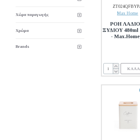
ZT024QFBYP
Max Home
Χώρα παραγωγής
ΡΟΗ ΛΑΔΙΟ
ΞΥΔΙΟΥ 480ml
Χρώμα
- Max.Hom
Brands
ΚΑΛΆ