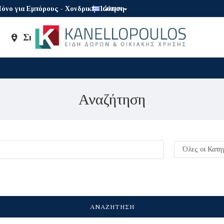
όνο για Εμπόρους - Χονδρική Πώληση
GREEK
Σημεία Πώλησης
Brands
Αναζήτηση
ΑΝΑΖΉΤΗΣΗ