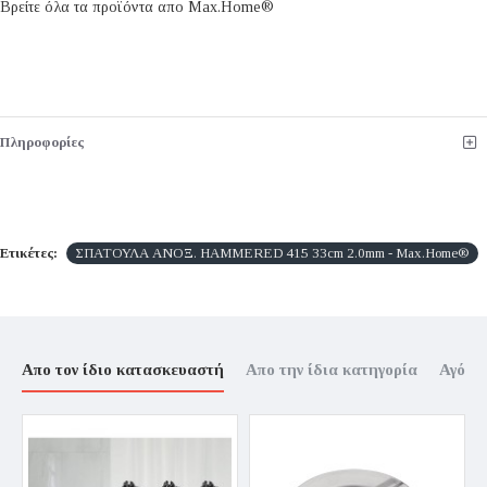
Βρείτε όλα τα προϊόντα απο Max.Home®
Πληροφορίες
Ετικέτες:
ΣΠΑΤΟΥΛΑ ΑΝΟΞ. HAMMERED 415 33cm 2.0mm - Max.Home®
Απο τον ίδιο κατασκευαστή
Απο την ίδια κατηγορία
Αγόρα