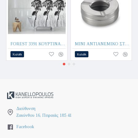
FOREST 3391 ΚΟΥΡΤΙΝΑ ΜΠΑΝΙΟΥ 180x200cm 100% POLYESTER - MAX HOME®
MINI ΑΝΤΙΑΝΕΜΙΚΟ ΣΤΑΧΤΟΔΟΧΕΙΟ Φ9,5cm ΑΝΟΞΕΙΔΩΤΟ 508159 - Max.Home®
Καλάθι
Καλάθι
Διεύθυνση
Ζακύνθου 16, Πειραιάς 185 41
Facebook