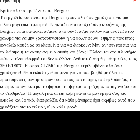
Περιγραφή
Βρείτε όλα τα προϊόντα απο Bergner
Τα εργαλεία κουζίνας της Bergner έχουν όλα όσα χρειάζεστε για μια
τέλεια μαγειρική εμπειρία! Τα γκάτζετ και τα αξεσουάρ κουζίνας της
Bergner είναι κατασκευασμένα από συνδυασμό νάιλον και ανοξείδωτου
χάλυβα για να μην γρατσουνιστούν ή να κολλήσουν! Υψηλής ποιότητας
εργαλεία κουζίνας σχεδιασμένα για να διαρκούν: Μην ανησυχείτε πια για
το λιώσιμο ή τα σκουριασμένα σκεύη κουζίνας! Πλένονται στο πλυντήριο
πιάτων, είναι ελαφριά και δεν κολλάνε. Ανθεκτικό στη θερμότητα έως τους
350 F/180℃. Η σειρά GIZMO της Bergner περιλαμβάνει όλα όσα
χρειάζεστε! Είναι ειδικά σχεδιασμένο για να σας βοηθά με όλες τις
προετοιμασίες των τροφίμων σας, όπως το χτύπημα, το ξεφλούδισμα, το
κόψιμο, το ανακάτεμα, το ψήσιμο, το ψήσιμο στη σχάρα, το τηγάνισμα και
το σερβίρισμα! Η μεγάλη και άνετη λαβή κάνει το μαγείρεμά σας πιο
εύκολο και βολικό, διασφαλίζει ότι κάθε μάγειρας έχει ακριβώς αυτό που
χρειάζεται για το τέλειο γεύμα κάθε φορά.