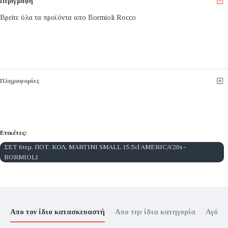
Περιγραφή
Βρείτε όλα τα προϊόντα απο Bormioli Rocco
Πληροφορίες
Ετικέτες:
ΣΕΤ 6τεμ. ΠΟΤ. ΚΟΛ. MARTINI SMALL 15.5cl AMERICA'20s -
BORMIOLI
Απο τον ίδιο κατασκευαστή
Απο την ίδια κατηγορία
Αγόρα