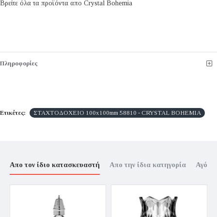
Βρείτε όλα τα προϊόντα απο Crystal Bohemia
Πληροφορίες
Ετικέτες:
ΣΤΑΧΤΟΔΟΧΕΙΟ 100x100mm 58810 - CRYSTAL BOHEMIA
Απο τον ίδιο κατασκευαστή
Απο την ίδια κατηγορία
Αγόρα