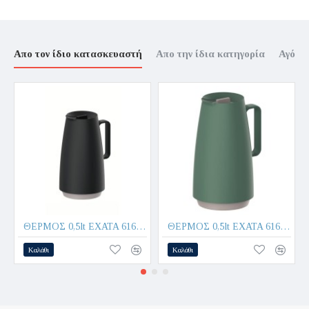
Απο τον ίδιο κατασκευαστή
Απο την ίδια κατηγορία
Αγόρα
ΘΕΡΜΟΣ 0,5lt EXATA 61636/053-BLACK - TRAMONTINA
ΘΕΡΜΟΣ 0,5lt EXATA 61636/057-GREEN - TRAMONTINA
Καλάθι
Καλάθι