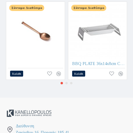
Σύντομα Διαθέσιμο
Σύντομα Διαθέσιμο
BBQ PLATE 36x14x8cm CALIU 8685 - COMAS
Καλάθι
Καλάθι
Διεύθυνση
Ζακύνθου 16, Πειραιάς 185 41