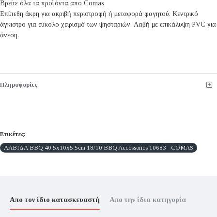
Βρείτε όλα τα προϊόντα απο Comas
Επίπεδη άκρη για ακριβή περιστροφή ή μεταφορά φαγητού. Κεντρικό
άγκιστρο για εύκολο χειρισμό των ψησταριών. Λαβή με επικάλυψη PVC για
άνεση.
Πληροφορίες
Ετικέτες:
ΛΑΒΙΔΑ BBQ 40.5x10x5.5cm 18/10 BBQ Accessories 10683 - COMAS
Απο τον ίδιο κατασκευαστή
Απο την ίδια κατηγορία