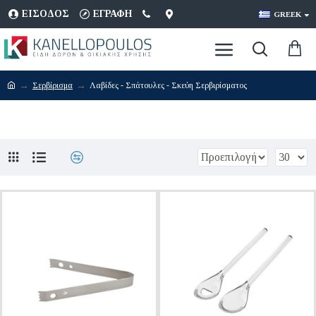
ΕΊΣΟΔΟΣ
ΕΓΡΑΦΉ
GREEK
Σερβίρισμα
Λαβίδες - Σπάτουλες - Σκεύη Σερβιρίσματος