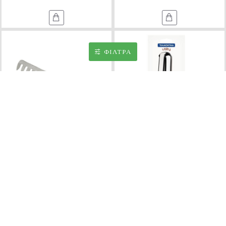
ΦΊΛΤΡΑ
UR60382121
Max Home
TR63800605
Tramontina
ΛΑΒΙΔΑ SPAGHETTI
ΛΑΒΙΔΑ ΣΠΑΓΓΕΤΤΙ 21cm
ΑΝΟΞΕΙΔΩΤΗ 603821-
UTILITY 63800/605 -
20.5cm - Max.Home®
TRAMONTINA