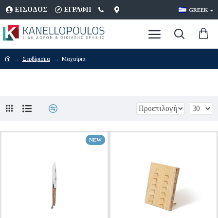
ΕΊΣΟΔΟΣ
ΕΓΡΑΦΉ
GREEK
Σερβίρισμα
Μαχαίρια
NEW