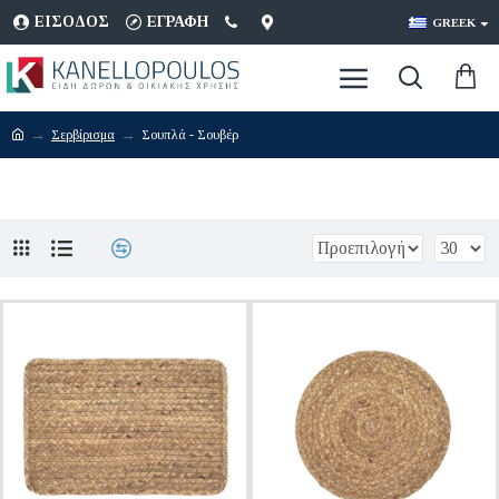
ΕΊΣΟΔΟΣ
ΕΓΡΑΦΉ
GREEK
Σερβίρισμα
Σουπλά - Σουβέρ