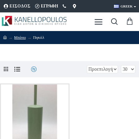
ΕΊΣΟΔΟΣ
ΕΓΡΑΦΉ
GREEK
Μπάνιο
Πιγκάλ