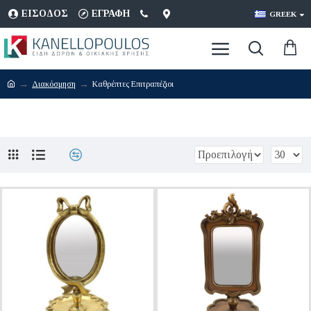
ΕΊΣΟΔΟΣ
ΕΓΡΑΦΉ
GREEK
Διακόσμηση
Καθρέπτες Επιτραπέζιοι